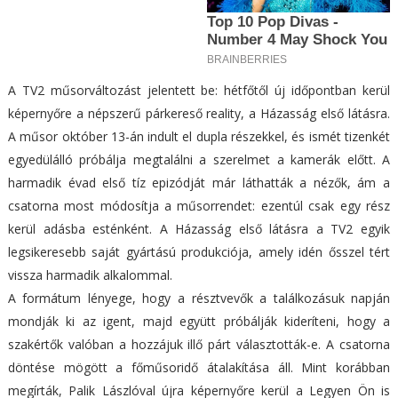
A TV2 műsorváltozást jelentett be: hétfőtől új időpontban kerül
képernyőre a népszerű párkereső reality, a Házasság első látásra.
A műsor október 13-án indult el dupla részekkel, és ismét tizenkét
egyedülálló próbálja megtalálni a szerelmet a kamerák előtt. A
harmadik évad első tíz epizódját már láthatták a nézők, ám a
csatorna most módosítja a műsorrendet: ezentúl csak egy rész
kerül adásba esténként. A Házasság első látásra a TV2 egyik
legsikeresebb saját gyártású produkciója, amely idén ősszel tért
vissza harmadik alkalommal.
A formátum lényege, hogy a résztvevők a találkozásuk napján
mondják ki az igent, majd együtt próbálják kideríteni, hogy a
szakértők valóban a hozzájuk illő párt választották-e. A csatorna
döntése mögött a főműsoridő átalakítása áll. Mint korábban
megírták, Palik Lászlóval újra képernyőre kerül a Legyen Ön is