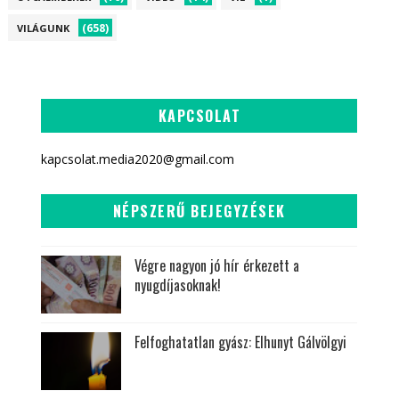
(658)
VILÁGUNK
KAPCSOLAT
kapcsolat.media2020@gmail.com
NÉPSZERŰ BEJEGYZÉSEK
Végre nagyon jó hír érkezett a
nyugdíjasoknak!
Felfoghatatlan gyász: Elhunyt Gálvölgyi