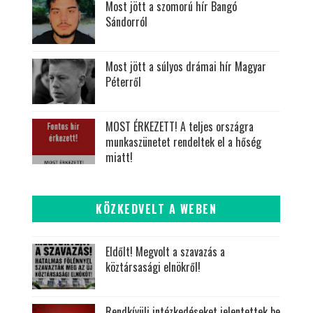
Most jött a szomorú hír Bangó
Sándorról
Most jött a súlyos drámai hír Magyar
Péterről
MOST ÉRKEZETT! A teljes országra
munkaszünetet rendeltek el a hőség
miatt!
KÖZKEDVELT A WEBEN
Eldőlt! Megvolt a szavazás a
köztársasági elnökről!
Rendkívüli intézkedéseket jelentettek be