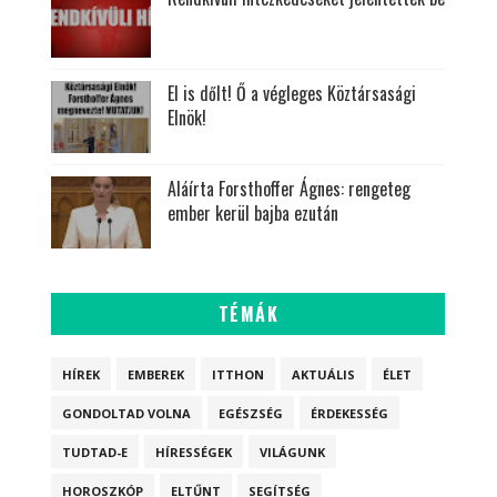
El is dőlt! Ő a végleges Köztársasági
Elnök!
Aláírta Forsthoffer Ágnes: rengeteg
ember kerül bajba ezután
TÉMÁK
HÍREK
EMBEREK
ITTHON
AKTUÁLIS
ÉLET
GONDOLTAD VOLNA
EGÉSZSÉG
ÉRDEKESSÉG
TUDTAD-E
HÍRESSÉGEK
VILÁGUNK
HOROSZKÓP
ELTŰNT
SEGÍTSÉG