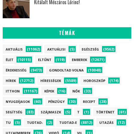
Kitálalt Mészáros Lőrinc!
TÉMÁK
(11062)
(5)
(9562)
AKTUÁLIS
AKTUÁLISI
EGÉSZSÉG
(10115)
(119)
(12671)
ÉLET
ELTŰNT
EMBEREK
(9473)
(10048)
ÉRDEKESSÉG
GONDOLTAD VOLNA
(12712)
(5589)
(174)
HÍREK
HÍRESSÉGEK
HOROSZKÓP
(11167)
(16)
(33)
ITTHON
KÉPEK
NŐK
(60)
(30)
(28)
NYUGDÍJASOK
PÉNZÜGY
RECEPT
(83)
(5)
(1)
(61)
SEGÍTSÉG
SZÁJMASZK
T
TÖRTÉNET
(5)
(2)
(8812)
(12)
TU
TUDTAD-
TUDTAD-E
UTAZÁS
(76)
(14)
(1)
UTCAEMBEREK
VIDEÓ
VIL