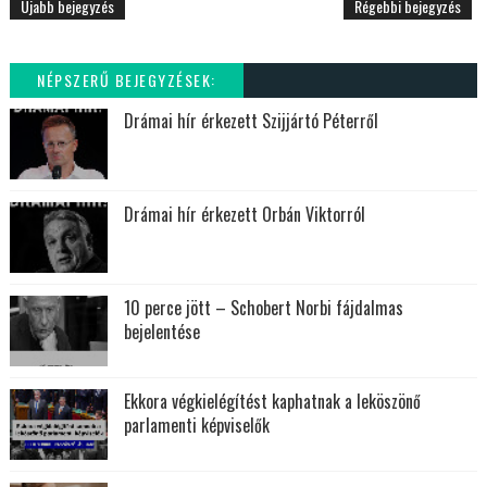
Újabb bejegyzés
Régebbi bejegyzés
NÉPSZERŰ BEJEGYZÉSEK:
Drámai hír érkezett Szijjártó Péterről
Drámai hír érkezett Orbán Viktorról
10 perce jött – Schobert Norbi fájdalmas
bejelentése
Ekkora végkielégítést kaphatnak a leköszönő
parlamenti képviselők