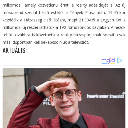
milliomos!, amely közvetlenül érinti a reality adásidejét is. Az új
műsorrend szerint hétfő estétől a Tények Plusz után, 19:45-kor
kezdődik a Házasság első látásra, majd 21:30-tól a Legyen Ön is
milliomos! új részei láthatók a TV2 főműsoridős sávjában. A nézők
tehát továbbra is követhetik a reality házaspárjainak sorsát, csak
más időpontban kell bekapcsolniuk a televíziót.
AKTUÁLIS: