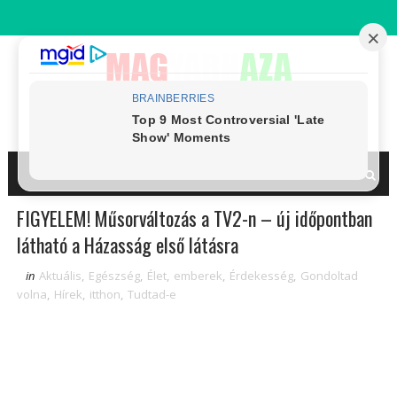
FIGYELEM! Műsorváltozás a TV2-n – új időpontban
látható a Házasság első látásra
in
Aktuális
,
Egészség
,
Élet
,
emberek
,
Érdekesség
,
Gondoltad
volna
,
Hírek
,
itthon
,
Tudtad-e