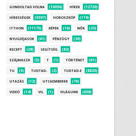
(10056)
(12720)
GONDOLTAD VOLNA
HÍREK
(5597)
(174)
HÍRESSÉGEK
HOROSZKÓP
(11175)
(16)
(33)
ITTHON
KÉPEK
NŐK
(61)
(30)
NYUGDÍJASOK
PÉNZÜGY
(28)
(83)
RECEPT
SEGÍTSÉG
(5)
(1)
(61)
SZÁJMASZK
T
TÖRTÉNET
(5)
(2)
(8820)
TU
TUDTAD-
TUDTAD-E
(12)
(76)
UTAZÁS
UTCAEMBEREK
(14)
(1)
(658)
VIDEÓ
VIL
VILÁGUNK