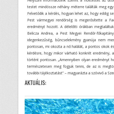
Helyszíni információink szerint a holttestet az ut
testet mindössze néhány méterre találták meg egy 
Felvetődik a kérdés, hogyan lehet az, hogy eddig se
Pest vármegyei rendőrség is megerősítette a Fac
eredményt hozott. A délelőtti órákban megtaláltuk
Belicza Andrea, a Pest Megyei Rendőr-főkapitán
idegenkezűség, bűncselekmény gyanúja nem merül
pontosan, mi okozta a nő halálát, a pontos okok és
kérdésre, hogy mikor várható konkrét eredmény, a s
történt pontosan. „Amennyiben olyan eredményt ho
természetesen meg fogjuk tenni, de az is megtö
további tájékoztatást” – magyarázta a szóvivő a Sz
AKTUÁLIS: