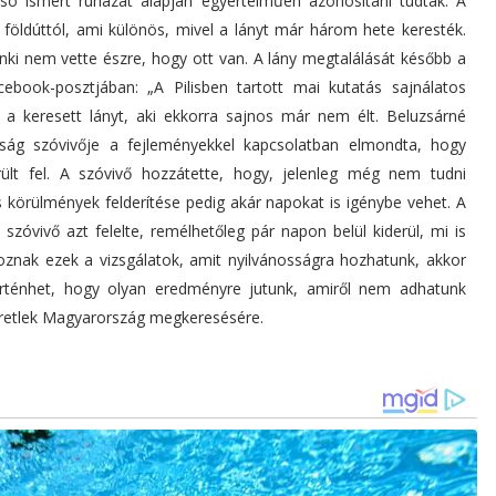
olsó ismert ruházat alapján egyértelműen azonosítani tudták. A
földúttól, ami különös, mivel a lányt már három hete keresték.
nki nem vette észre, hogy ott van. A lány megtalálását később a
ebook-posztjában: „A Pilisben tartott mai kutatás sajnálatos
 a keresett lányt, aki ekkorra sajnos már nem élt. Beluzsárné
yság szóvivője a fejleményekkel kapcsolatban elmondta, hogy
t fel. A szóvivő hozzátette, hogy, jelenleg még nem tudni
 körülmények felderítése pedig akár napokat is igénybe vehet. A
zóvivő azt felelte, remélhetőleg pár napon belül kiderül, mi is
znak ezek a vizsgálatok, amit nyilvánosságra hozhatunk, akkor
rténhet, hogy olyan eredményre jutunk, amiről nem adhatunk
eretlek Magyarország megkeresésére.