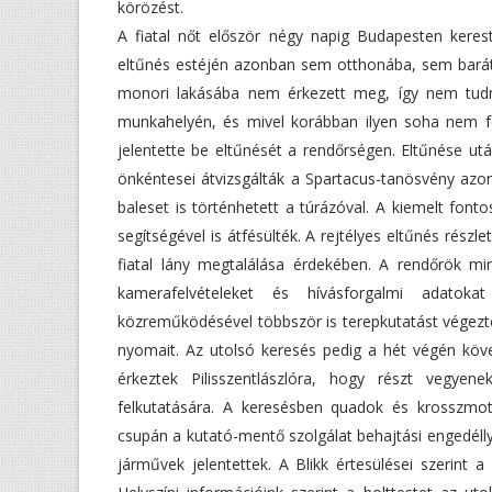
körözést.
A fiatal nőt először négy napig Budapesten keres
eltűnés estéjén azonban sem otthonába, sem barátj
monori lakásába nem érkezett meg, így nem tudn
munkahelyén, és mivel korábban ilyen soha nem for
jelentette be eltűnését a rendőrségen. Eltűnése 
önkéntesei átvizsgálták a Spartacus-tanösvény azon
baleset is történhetett a túrázóval. A kiemelt fo
segítségével is átfésülték. A rejtélyes eltűnés részl
fiatal lány megtalálása érdekében. A rendőrök mi
kamerafelvételeket és hívásforgalmi adatok
közreműködésével többször is terepkutatást végeztek
nyomait. Az utolsó keresés pedig a hét végén köv
érkeztek Pilisszentlászlóra, hogy részt vegyen
felkutatására. A keresésben quadok és krosszmot
csupán a kutató-mentő szolgálat behajtási engedélly
járművek jelentettek. A Blikk értesülései szerint a