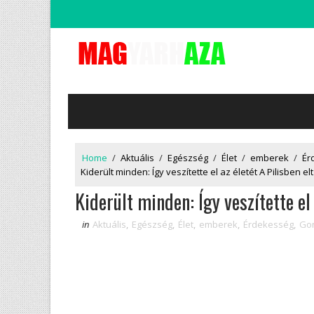
Home
/
Aktuális
/
Egészség
/
Élet
/
emberek
/
Ér
Kiderült minden: Így veszítette el az életét A Pilisben el
Kiderült minden: Így veszítette el 
in
Aktuális
,
Egészség
,
Élet
,
emberek
,
Érdekesség
,
Gon