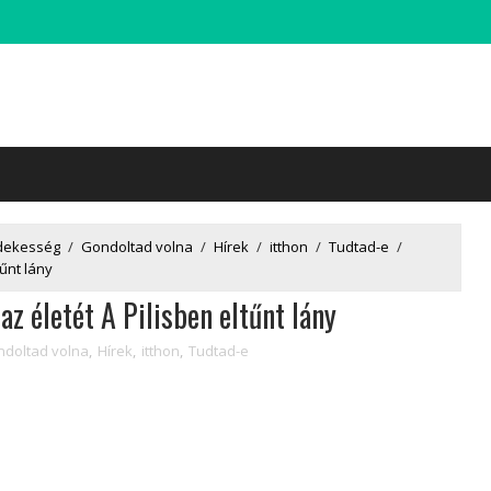
dekesség
/
Gondoltad volna
/
Hírek
/
itthon
/
Tudtad-e
/
tűnt lány
az életét A Pilisben eltűnt lány
doltad volna
,
Hírek
,
itthon
,
Tudtad-e