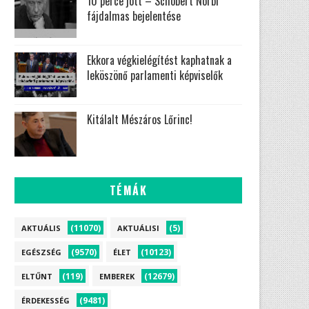
10 perce jött – Schobert Norbi
fájdalmas bejelentése
Ekkora végkielégítést kaphatnak a
leköszönő parlamenti képviselők
Kitálalt Mészáros Lőrinc!
TÉMÁK
(11070)
(5)
AKTUÁLIS
AKTUÁLISI
(9570)
(10123)
EGÉSZSÉG
ÉLET
(119)
(12679)
ELTŰNT
EMBEREK
(9481)
ÉRDEKESSÉG