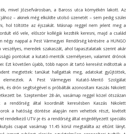
ték, mivel Józsefvárosban, a Baross utca környékén lakott. Az
ához – akinek még elküldte utolsó üzenetét – sem pedig szülei
i, hol töltötte az éjszakát. Másnap reggel nem jelent meg a
dult elő vele, először kollégái kezdték keresni, majd a család
után négy nappal a Pest Vármegyei Rendőrség kérésére a HUNGO
 veszélyes, meredek szakaszát, ahol tapasztalataik szerint akár
ntosságú pontokat a kutató-mentők személyesen, valamint drónok
etei: Ezt követően újabb, több napon át tartó keresést indítottak a
ndent megtettek: tanúkat hallgattak meg, adatokat gyűjtöttek,
at elemeztek. A Pest Vármegyei Kutató-Mentő Szolgálat
, és drón segítségével is próbálták azonosítani Kaszás Nikolett
etkezett be. Szeptember 28-án, vasárnap reggel közel ötszázan
ek a rendőrség által koordinált keresésben Kaszás Nikolett
orok a hatóság döntése alapján nem vehettek részt, kivételt
el rendelkező UTV-je és a rendőrség által engedélyezett speciális
 kutyás csapat vasárnap 11.45 körül megtalálta az eltűnt lányt.