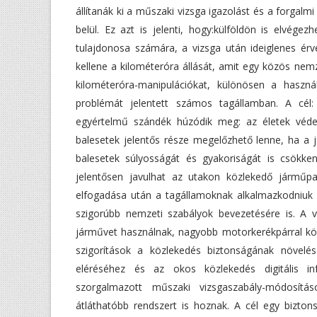
állítanák ki a műszaki vizsga igazolást és a forgal
belül. Ez azt is jelenti, hogy:külföldön is elvég
tulajdonosa számára, a vizsga után ideiglenes érvé
kellene a kilométeróra állását, amit egy közös nem
kilométeróra-manipulációkat, különösen a haszn
problémát jelentett számos tagállamban. A cél:
egyértelmű szándék húzódik meg: az életek véde
balesetek jelentős része megelőzhető lenne, ha a j
balesetek súlyosságát és gyakoriságát is csökken
jelentősen javulhat az utakon közlekedő járműp
elfogadása után a tagállamoknak alkalmazkodniuk k
szigorúbb nemzeti szabályok bevezetésére is. A vá
járművet használnak, nagyobb motorkerékpárral köz
szigorítások a közlekedés biztonságának növelés
eléréséhez és az okos közlekedés digitális inf
szorgalmazott műszaki vizsgaszabály-módosítá
átláthatóbb rendszert is hoznak. A cél egy bizton