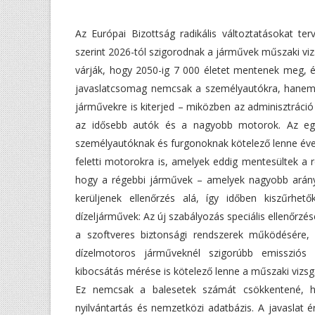
Az Európai Bizottság radikális változtatásokat ter
szerint 2026-tól szigorodnak a járművek műszaki vi
várják, hogy 2050-ig 7 000 életet mentenek meg, és
javaslatcsomag nemcsak a személyautókra, hanem
járművekre is kiterjed – miközben az adminisztráció 
az idősebb autók és a nagyobb motorok. Az egyi
személyautóknak és furgonoknak kötelező lenne évent
feletti motorokra is, amelyek eddig mentesültek a r
hogy a régebbi járművek – amelyek nagyobb arán
kerüljenek ellenőrzés alá, így időben kiszűrhe
dízeljárművek: Az új szabályozás speciális ellenőrzés
a szoftveres biztonsági rendszerek működésére, 
dízelmotoros járműveknél szigorúbb emissziós v
kibocsátás mérése is kötelező lenne a műszaki vizsg
Ez nemcsak a balesetek számát csökkentené, han
nyilvántartás és nemzetközi adatbázis. A javaslat