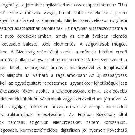
mi engedélyt, a járművek nyilvántartása összekapcsolódna az EU-n
ezhető lenne a műszaki vizsga, ha ott válik esedékessé a jármű
nyű tanúsítványt is kiadnának. Minden szervizeléskor rögzíteni
zetközi adatbázisban tárolnának. Ez nagyban visszaszoríthatná a
ált autó kereskedelemben, amely az elmúlt években jelentős
 kevesebb baleset, több életmentés. A szigorítások mögött
lme. A Bizottság számításai szerint a műszaki hibából eredő
árművek állapotát gyakrabban ellenőriznék. A tervezet szerint a
teni lehet, az öregebb járművek kiszűrésével és felújításával
ark állapota. Mi várható a tagállamokban? Az új szabályozás
ell az egységesített rendszerhez, ugyanakkor lehetőségük lesz
ltozások főként azokat a tulajdonosokat érintik, akik:idősebb
lekednek,külföldön vásárolnak vagy szervizeltetnek járművet. A
ét szolgálják, miközben hozzájárulnak az európai klímacélok
rastruktúrájának fejlesztéséhez. Az Európai Bizottság által
sok nemcsak szigorúbb ellenőrzéseket, hanem korszerűbb,
ságosabb, környezetkímélőbb, digitálisan jól nyomon követhető