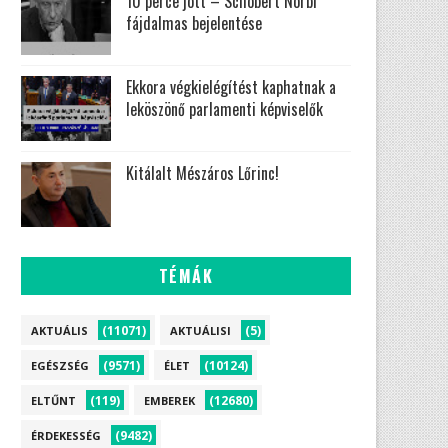
10 perce jött – Schobert Norbi
fájdalmas bejelentése
Ekkora végkielégítést kaphatnak a
leköszönő parlamenti képviselők
Kitálalt Mészáros Lőrinc!
TÉMÁK
(11071)
(5)
AKTUÁLIS
AKTUÁLISI
(9571)
(10124)
EGÉSZSÉG
ÉLET
(119)
(12680)
ELTŰNT
EMBEREK
(9482)
ÉRDEKESSÉG