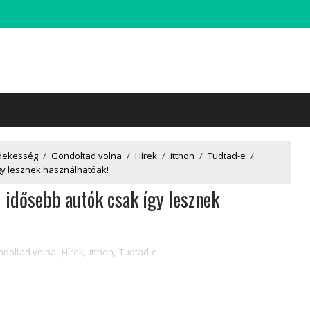
dekesség
/
Gondoltad volna
/
Hírek
/
itthon
/
Tudtad-e
/
gy lesznek használhatóak!
 idősebb autók csak így lesznek
doltad volna
,
Hírek
,
itthon
,
Tudtad-e