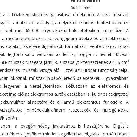
vez a közlekedésbiztonság javítása érdekében. A friss tervezet
zsgára vonatkozó szabályai, amelyektől az uniós döntéshozók azt
 több mint 65 000 súlyos közúti balesetet sikerül megelőzni. A
 a motorkerékpárokra, haszongépjárművekre és az elektromos
is átalakul, és egyre digitálisabb formát ölt. Évente vizsgáznának
k legfontosabb változás az lenne, hogy:a tíz évnél idősebb
e műszaki vizsgára járniuk, a szabályt kiterjesztenék a 125 cm³
endszeres műszaki vizsga alól. Ezzel az Európai Bizottság célja,
yban okoznak műszaki hibából eredő baleseteket – gyakrabban
tők legyenek a veszélyforrások. Fókuszban az elektromos és
eket írna elő az elektromos autók esetében is, különös tekintettel
akkumulátor állapotára és a jármű elektronikus funkcióira. A
izsgálatok jönnének:ultrafinom részecskék és nitrogén-oxid
ák során.
em a levegőminőség javításához is hozzájárulna. Digitális
 értelmében a jövőben minden tagállamban:digitális formátumban