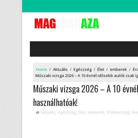
Home
/
Aktuális
/
Egészség
/
Élet
/
emberek
/
Ér
Műszaki vizsga 2026 – A 10 évnél idősebb autók csak í
Műszaki vizsga 2026 – A 10 évnél
használhatóak!
in
Aktuális
,
Egészség
,
Élet
,
emberek
,
Érdekesség
,
Gon