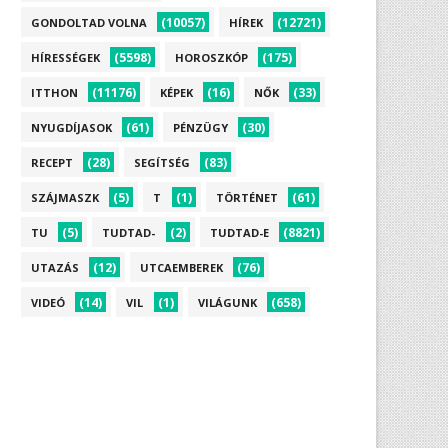
(10057)
(12721)
GONDOLTAD VOLNA
HÍREK
(5598)
(175)
HÍRESSÉGEK
HOROSZKÓP
(11176)
(16)
(33)
ITTHON
KÉPEK
NŐK
(61)
(30)
NYUGDÍJASOK
PÉNZÜGY
(28)
(83)
RECEPT
SEGÍTSÉG
(5)
(1)
(61)
SZÁJMASZK
T
TÖRTÉNET
(5)
(2)
(8821)
TU
TUDTAD-
TUDTAD-E
(12)
(76)
UTAZÁS
UTCAEMBEREK
(14)
(1)
(658)
VIDEÓ
VIL
VILÁGUNK