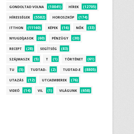
(10041)
(12705)
GONDOLTAD VOLNA
HÍREK
(5582)
(174)
HÍRESSÉGEK
HOROSZKÓP
(11160)
(16)
(33)
ITTHON
KÉPEK
NŐK
(60)
(30)
NYUGDÍJASOK
PÉNZÜGY
(28)
(83)
RECEPT
SEGÍTSÉG
(5)
(1)
(61)
SZÁJMASZK
T
TÖRTÉNET
(5)
(2)
(8805)
TU
TUDTAD-
TUDTAD-E
(12)
(76)
UTAZÁS
UTCAEMBEREK
(14)
(1)
(658)
VIDEÓ
VIL
VILÁGUNK