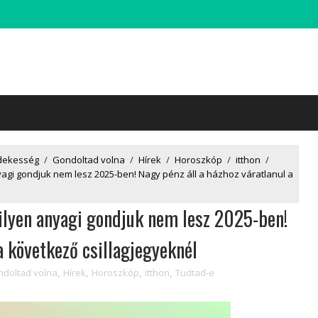
dekesség
/
Gondoltad volna
/
Hírek
/
Horoszkóp
/
itthon
/
agi gondjuk nem lesz 2025-ben! Nagy pénz áll a házhoz váratlanul a
ilyen anyagi gondjuk nem lesz 2025-ben!
a következő csillagjegyeknél
doltad volna
,
Hírek
,
Horoszkóp
,
itthon
,
Tudtad-e