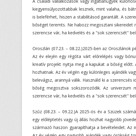
A családi vállalkozások vagy ingatlanügyek külön
kiegyensúlyozottabbak lesznek, mint valaha, és bát
is beleférhet, hiszen a stabilitásod garantált. A s
bőséget teremts. Ne habozz megosztani sikereidet 
szerencse vár, ha kedvelés és a "sok szerencsét" beí
Oroszlán (07.23. – 08.22.)2025-ben az Oroszlánok pé
Az év elején egy régóta várt előrelépés vagy bónu
kreatív projekt nyitja meg a kapukat a bőség előtt
hozhatnak. Az év végén egy különleges ajándék va
belevágsz, arannyá válik. Használd ki a szerencsés 
bőség megosztva sokszorozódik. Az univerzum m
szerencse vár, ha kedvelés és a "sok szerencsét" beí
Szűz (08.23. – 09.22.)A 2025-ös év a Szüzek számá
egy előléptetés vagy új állás hozhat nagyobb jöved
származó haszon gyarapíthatja a bevételeidet. Az i
Az év végén egy nagyobb ajándék vagy örökség tová