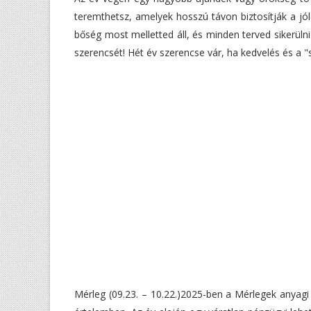
teremthetsz, amelyek hosszú távon biztosítják a jólé
bőség most melletted áll, és minden terved sikerüln
szerencsét! Hét év szerencse vár, ha kedvelés és a "
Mérleg (09.23. – 10.22.)2025-ben a Mérlegek anyag