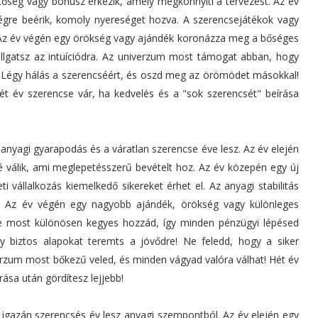
tőség vagy bónusz érkezik, amely megkönnyíti a tervezést. Az év
égre beérik, komoly nyereséget hozva. A szerencsejátékok vagy
. Az év végén egy örökség vagy ajándék koronázza meg a bőséges
allgatsz az intuíciódra. Az univerzum most támogat abban, hogy
. Légy hálás a szerencséért, és oszd meg az örömödet másokkal!
ét év szerencse vár, ha kedvelés és a "sok szerencsét" beírása
 anyagi gyarapodás és a váratlan szerencse éve lesz. Az év elején
é válik, ami meglepetésszerű bevételt hoz. Az év közepén egy új
i vállalkozás kiemelkedő sikereket érhet el. Az anyagi stabilitás
a. Az év végén egy nagyobb ajándék, örökség vagy különleges
e most különösen kegyes hozzád, így minden pénzügyi lépésed
ogy biztos alapokat teremts a jövődre! Ne feledd, hogy a siker
iverzum most bőkezű veled, és minden vágyad valóra válhat! Hét év
rása után gördítesz lejjebb!
 igazán szerencsés év lesz anyagi szempontból. Az év elején egy