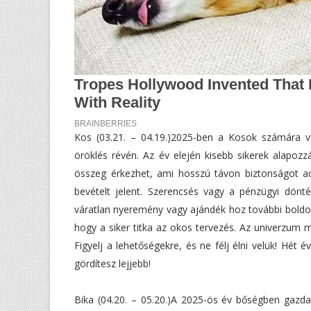
Kos (03.21. – 04.19.)2025-ben a Kosok számára vá
öröklés révén. Az év elején kisebb sikerek alapoz
összeg érkezhet, ami hosszú távon biztonságot ad
bevételt jelent. Szerencsés vagy a pénzügyi dönté
váratlan nyeremény vagy ajándék hoz további boldog
hogy a siker titka az okos tervezés. Az univerzum
Figyelj a lehetőségekre, és ne félj élni velük! Hét
gördítesz lejjebb!
Bika (04.20. – 05.20.)A 2025-ös év bőségben gazd