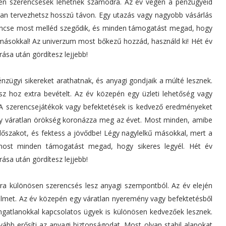
ösen szerencsések lehetnek számodra. Az év végén a pénzügyeid
ran tervezhetsz hosszú távon. Egy utazás vagy nagyobb vásárlás
zerencse most melléd szegődik, és minden támogatást megad, hogy
másokkal! Az univerzum most bőkezű hozzád, használd ki! Hét év
rása után gördítesz lejjebb!
nzügyi sikereket arathatnak, és anyagi gondjaik a múlté lesznek.
sz hoz extra bevételt. Az év közepén egy üzleti lehetőség vagy
. A szerencsejátékok vagy befektetések is kedvező eredményeket
gy váratlan örökség koronázza meg az évet. Most minden, amibe
időszakot, és fektess a jövődbe! Légy nagylelkű másokkal, mert a
ost minden támogatást megad, hogy sikeres legyél. Hét év
rása után gördítesz lejjebb!
ra különösen szerencsés lesz anyagi szempontból. Az év elején
elmet. Az év közepén egy váratlan nyeremény vagy befektetésből
ngatlanokkal kapcsolatos ügyek is különösen kedvezőek lesznek.
bb erősíti az anyagi biztonságodat. Most olyan stabil alapokat