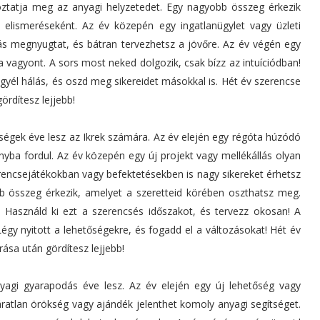
toztatja meg az anyagi helyzetedet. Egy nagyobb összeg érkezik
elismeréseként. Az év közepén egy ingatlanügylet vagy üzleti
ás megnyugtat, és bátran tervezhetsz a jövőre. Az év végén egy
 vagyont. A sors most neked dolgozik, csak bízz az intuíciódban!
él hálás, és oszd meg sikereidet másokkal is. Hét év szerencse
ördítesz lejjebb!
reségek éve lesz az Ikrek számára. Az év elején egy régóta húzódó
ányba fordul. Az év közepén egy új projekt vagy mellékállás olyan
rencsejátékokban vagy befektetésekben is nagy sikereket érhetsz
 összeg érkezik, amelyet a szeretteid körében oszthatsz meg.
 Használd ki ezt a szerencsés időszakot, és tervezz okosan! A
Légy nyitott a lehetőségekre, és fogadd el a változásokat! Hét év
rása után gördítesz lejjebb!
yagi gyarapodás éve lesz. Az év elején egy új lehetőség vagy
áratlan örökség vagy ajándék jelenthet komoly anyagi segítséget.