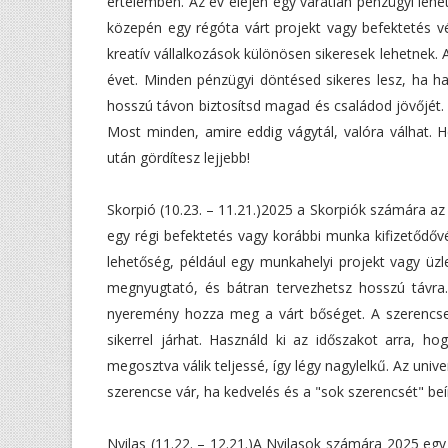
értelemben. Az év elején egy váratlan pénzügyi lehe
közepén egy régóta várt projekt vagy befektetés v
kreatív vállalkozások különösen sikeresek lehetnek
évet. Minden pénzügyi döntésed sikeres lesz, ha h
hosszú távon biztosítsd magad és családod jövőjét
Most minden, amire eddig vágytál, valóra válhat. H
után gördítesz lejjebb!
Skorpió (10.23. – 11.21.)2025 a Skorpiók számára az
egy régi befektetés vagy korábbi munka kifizetődőv
lehetőség, például egy munkahelyi projekt vagy üzlet
megnyugtató, és bátran tervezhetsz hosszú távr
nyeremény hozza meg a várt bőséget. A szerencs
sikerrel járhat. Használd ki az időszakot arra, h
megosztva válik teljessé, így légy nagylelkű. Az un
szerencse vár, ha kedvelés és a "sok szerencsét" beí
Nyilas (11.22. – 12.21.)A Nyilasok számára 2025 egy