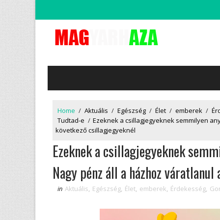
Home
/
Aktuális
/
Egészség
/
Élet
/
emberek
/
Ér
Tudtad-e
/
Ezeknek a csillagjegyeknek semmilyen any
következő csillagjegyeknél
Ezeknek a csillagjegyeknek semm
Nagy pénz áll a házhoz váratlanul 
in
Aktuális
,
Egészség
,
Élet
,
emberek
,
Érdekesség
,
Gon