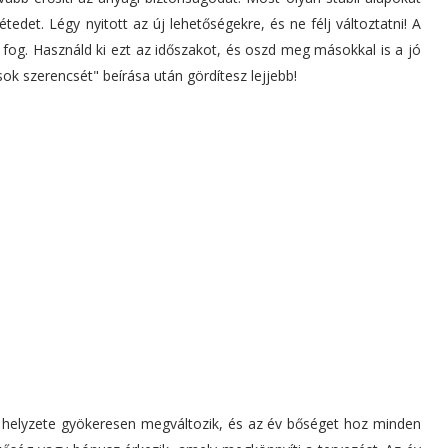
tedet. Légy nyitott az új lehetőségekre, és ne félj változtatni! A
i fog. Használd ki ezt az időszakot, és oszd meg másokkal is a jó
sok szerencsét" beírása után gördítesz lejjebb!
i helyzete gyökeresen megváltozik, és az év bőséget hoz minden