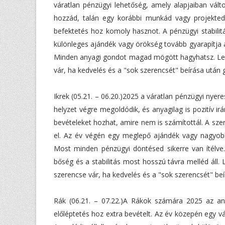
váratlan pénzügyi lehetőség, amely alapjaiban vál
hozzád, talán egy korábbi munkád vagy projekted 
befektetés hoz komoly hasznot. A pénzügyi stabilit
különleges ajándék vagy örökség tovább gyarapítja a
Minden anyagi gondot magad mögött hagyhatsz. Legy
vár, ha kedvelés és a "sok szerencsét" beírása után g
Ikrek (05.21. – 06.20.)2025 a váratlan pénzügyi nye
helyzet végre megoldódik, és anyagilag is pozitív ir
bevételeket hozhat, amire nem is számítottál. A sze
el. Az év végén egy meglepő ajándék vagy nagyobb
Most minden pénzügyi döntésed sikerre van ítélve.
bőség és a stabilitás most hosszú távra melléd áll. 
szerencse vár, ha kedvelés és a "sok szerencsét" beí
Rák (06.21. – 07.22.)A Rákok számára 2025 az an
előléptetés hoz extra bevételt. Az év közepén egy v