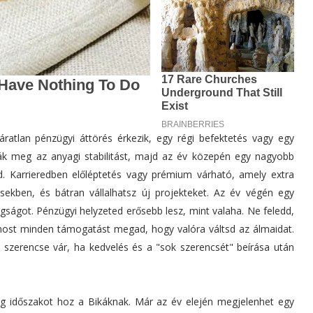
ratlan pénzügyi áttörés érkezik, egy régi befektetés vagy egy
zák meg az anyagi stabilitást, majd az év közepén egy nagyobb
. Karrieredben előléptetés vagy prémium várható, amely extra
sekben, és bátran vállalhatsz új projekteket. Az év végén egy
ságot. Pénzügyi helyzeted erősebb lesz, mint valaha. Ne feledd,
 most minden támogatást megad, hogy valóra váltsd az álmaidat.
 év szerencse vár, ha kedvelés és a "sok szerencsét" beírása után
ag időszakot hoz a Bikáknak. Már az év elején megjelenhet egy