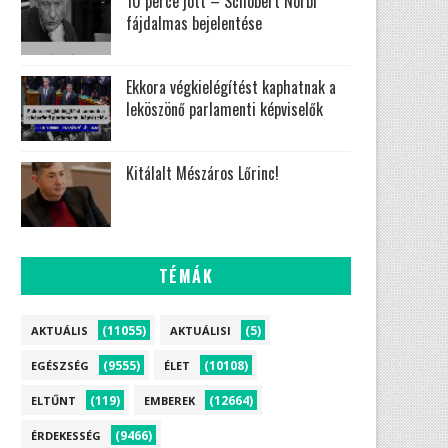
10 perce jött – Schobert Norbi
fájdalmas bejelentése
Ekkora végkielégítést kaphatnak a
leköszönő parlamenti képviselők
Kitálalt Mészáros Lőrinc!
TÉMÁK
(11055)
(5)
AKTUÁLIS
AKTUÁLISI
(9555)
(10108)
EGÉSZSÉG
ÉLET
(119)
(12664)
ELTŰNT
EMBEREK
(9466)
ÉRDEKESSÉG