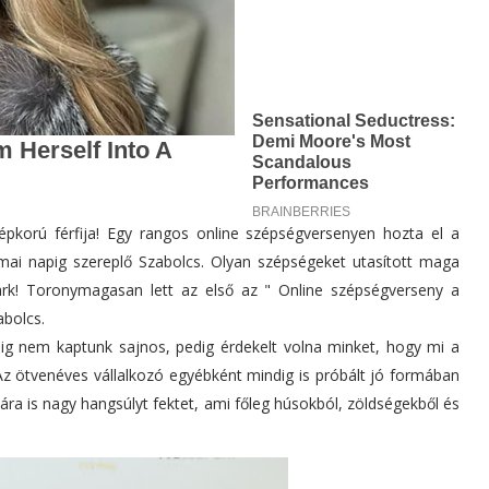
épkorú férfija! Egy rangos online szépségversenyen hozta el a
mai napig szereplő Szabolcs. Olyan szépségeket utasított maga
árk! Toronymagasan lett az első az " Online szépségverseny a
bolcs.
dig nem kaptunk sajnos, pedig érdekelt volna minket, hogy mi a
Az ötvenéves vállalkozó egyébként mindig is próbált jó formában
ára is nagy hangsúlyt fektet, ami főleg húsokból, zöldségekből és