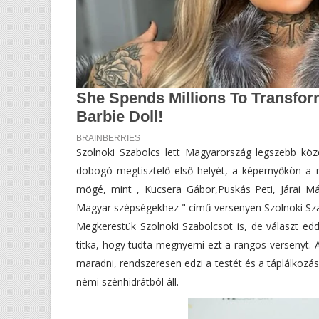
Szolnoki Szabolcs lett Magyarország legszebb köz
dobogó megtisztelő első helyét, a képernyőkön a 
mögé, mint , Kucsera Gábor,Puskás Peti, Járai M
Magyar szépségekhez " című versenyen Szolnoki Sza
Megkerestük Szolnoki Szabolcsot is, de választ ed
titka, hogy tudta megnyerni ezt a rangos versenyt. 
maradni, rendszeresen edzi a testét és a táplálkozás
némi szénhidrátból áll.