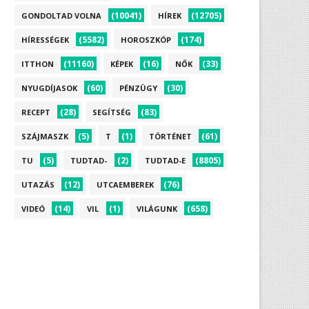
(10041)
(12705)
GONDOLTAD VOLNA
HÍREK
(5582)
(174)
HÍRESSÉGEK
HOROSZKÓP
(11160)
(16)
(33)
ITTHON
KÉPEK
NŐK
(60)
(30)
NYUGDÍJASOK
PÉNZÜGY
(28)
(83)
RECEPT
SEGÍTSÉG
(5)
(1)
(61)
SZÁJMASZK
T
TÖRTÉNET
(5)
(2)
(8805)
TU
TUDTAD-
TUDTAD-E
(12)
(76)
UTAZÁS
UTCAEMBEREK
(14)
(1)
(658)
VIDEÓ
VIL
VILÁGUNK