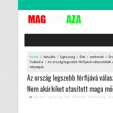
Home
/
Aktuális
/
Egészség
/
Élet
/
emberek
/
Ér
Tudtad-e
/
Az ország legszebb férfijává választották 
- Mutatjuk:
Az ország legszebb férfijává válas
Nem akárkiket utasított maga mö
in
Aktuális
,
Egészség
,
Élet
,
emberek
,
Érdekesség
,
Gon