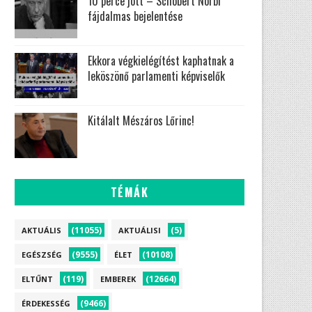
10 perce jött – Schobert Norbi
fájdalmas bejelentése
Ekkora végkielégítést kaphatnak a
leköszönő parlamenti képviselők
Kitálalt Mészáros Lőrinc!
TÉMÁK
(11055)
(5)
AKTUÁLIS
AKTUÁLISI
(9555)
(10108)
EGÉSZSÉG
ÉLET
(119)
(12664)
ELTŰNT
EMBEREK
(9466)
ÉRDEKESSÉG