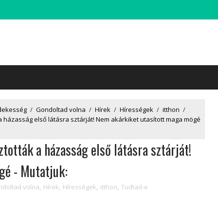
dekesség
/
Gondoltad volna
/
Hírek
/
Hírességek
/
itthon
/
a házasság első látásra sztárját! Nem akárkiket utasított maga mögé
ztották a házasság első látásra sztárját!
gé - Mutatjuk:
doltad volna
,
Hírek
,
Hírességek
,
itthon
,
Tudtad-e